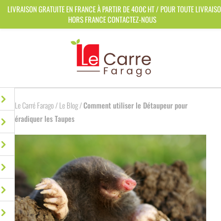
Panneau de gestion des cookies
LIVRAISON GRATUITE EN FRANCE À PARTIR DE 400€ HT / POUR TOUTE LIVRAIS
HORS FRANCE CONTACTEZ-NOUS
Le Carré Farago
/
Le Blog
/
Comment utiliser le Détaupeur pour
éradiquer les Taupes