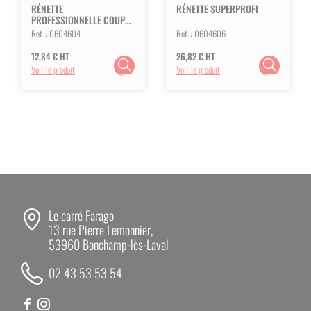
RÉNETTE
RÉNETTE SUPERPROFI
PROFESSIONNELLE COUPE
LARGE
Ref. :
0604604
Ref. :
0604606
12,84
€
HT
26,82
€
HT
Choix
Choix
Voir le produit
Voir le produit
des
des
options
options
Le carré Farago
13 rue Pierre Lemonnier,
53960 Bonchamp-lès-Laval
02 43 53 53 54