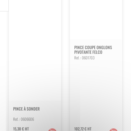
PINCE COUPE ONGLONS
PIVOTANTE FELCO
Ref. :
0601703
PINCE À SONDER
Ref. :
0606606
15,30
€
HT
102,72
€
HT
Ajouter
Ajouter