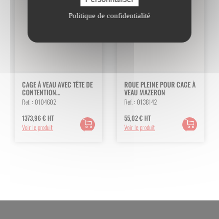
Politique de confidentialité
CAGE À VEAU AVEC TÊTE DE
ROUE PLEINE POUR CAGE À
CONTENTION
VEAU MAZERON
AUTOBLOQUANTE
Ref. :
0104602
Ref. :
0138142
1373,96
€
HT
55,02
€
HT
Ajouter
Ajouter
Voir le produit
Voir le produit
au
au
panier
panier