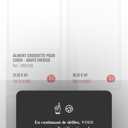
ALIMENT CROQUETTE POUR
CHIEN – HAUTE ENERGIE
Ref. :
0800106
37,52
€
HT
35,57
€
HT
Ajouter
Ajouter
Voir le produit
Voir le produit
au
au
panier
panier
vous
En continuant de défiler,