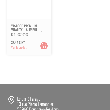
YESFOOD PREMIUM
VITALITY – ALIMENT
COMPLET ET ÉQUILIBRÉ
Ref. :
0800108
POUR CHIENS ADULTES
38,45
€
HT
Ajouter
Voir le produit
au
panier
Le carré Farago
13 rue Pierre Lemonnier,
53960 Bonchamp-lès-Laval