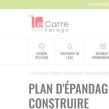
Panneau de gestion des cookies
LIVRAISON GRA
HYGIÈNE
TRAITEMENT DE
BÂTIMENT 
D'ÉLEVAGE
L'EAU
ENVIRONNEM
Le Carré Farago
/
Bâtiment / Environnement
/
Dossiers réglement
PLAN D'ÉPANDAG
CONSTRUIRE