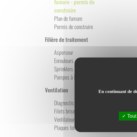
fumure - permis de
construire
Plan de fumure
Permis de construire
Filière de traitement
Asperseur
Enrouleurs
Sprinklers / Tuyaux perforés
Pompes à lisier
Ventilation
En continuant de dé
Diagnostic
Filets brise-vent
Tout
Ventilateurs - Brumisations
Plaques toitures - Trappes