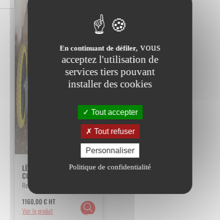
vous
En continuant de défiler,
acceptez l'utilisation de
services tiers pouvant
installer des cookies
Tout accepter
Tout refuser
Personnaliser
LÈVE TÊTE BOVINS SUR
Politique de confidentialité
CORNADIS
Ref. :
0139966
1160,00
€
HT
Choix
Voir le produit
des