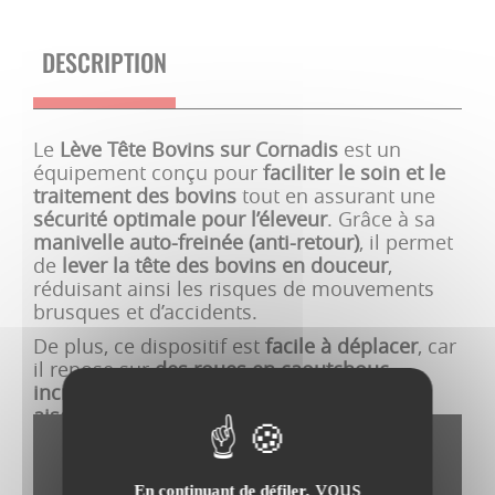
DESCRIPTION
Le
Lève Tête Bovins sur Cornadis
est un
équipement conçu pour
faciliter le soin et le
traitement des bovins
tout en assurant une
sécurité optimale pour l’éleveur
. Grâce à sa
manivelle auto-freinée (anti-retour)
, il permet
de
lever la tête des bovins en douceur
,
réduisant ainsi les risques de mouvements
brusques et d’accidents.
De plus, ce dispositif est
facile à déplacer
, car
il repose sur
des roues en caoutchouc
increvable
, lui permettant de se
déplacer
aisément dans les allées
. Son
marchepied
intégré
assure un
accès confortable à la
manivelle
, facilitant ainsi son utilisation.
vous
En continuant de défiler,