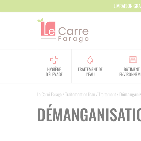
Panneau de gestion des cookies
LIVRAISON GRA
HYGIÈNE
TRAITEMENT DE
BÂTIMENT 
D'ÉLEVAGE
L'EAU
ENVIRONNEM
Le Carré Farago
/
Traitement de l'eau
/
Traitement
/
Démanganis
DÉMANGANISATI