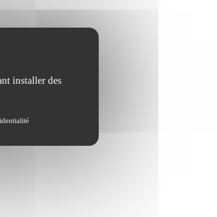
nt installer des
identialité