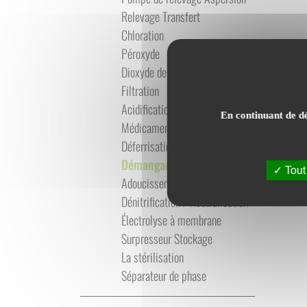
Relevage Transfert
Chloration
Péroxyde
Dioxyde de chlore
Filtration
Acidification
En continuant de dé
Médicamentation
Déferrisation
Démanganisation
Tout
Adoucissement
Dénitrification / Neutralisation
Électrolyse à membrane
Surpresseur Stockage
La stérilisation
Séparateur de phase