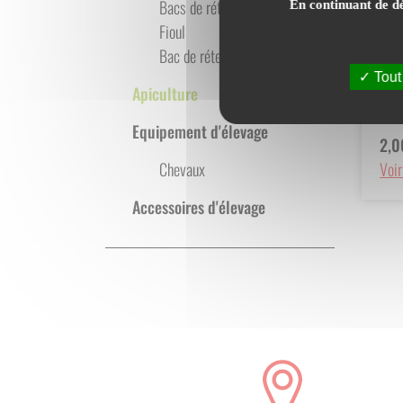
Bacs de rétention
En continuant de dé
Fioul
Bac de rétention
CA
Tout
VE
Apiculture
HA
Ref.
Equipement d'élevage
2,
Voir
Chevaux
Accessoires d'élevage