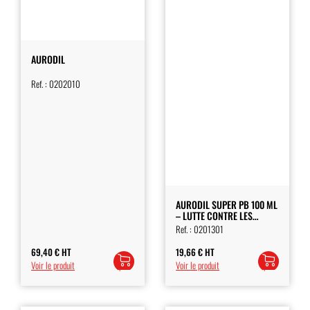
AURODIL
Ref. :
0202010
AURODIL SUPER PB 100 ML
– LUTTE CONTRE LES
INSECTES
Ref. :
0201301
69,40
€
HT
19,66
€
HT
Ajouter
Ajouter
Voir le produit
Voir le produit
au
au
panier
panier