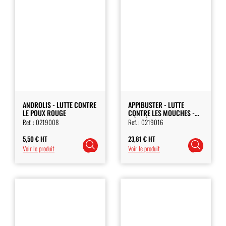
ANDROLIS - LUTTE CONTRE
APPIBUSTER - LUTTE
LE POUX ROUGE
CONTRE LES MOUCHES -
PIÈGE À MOUCHES
Ref. :
0219008
Ref. :
0219016
5,50
€
HT
23,81
€
HT
Choix
Choix
Voir le produit
Voir le produit
des
des
options
options