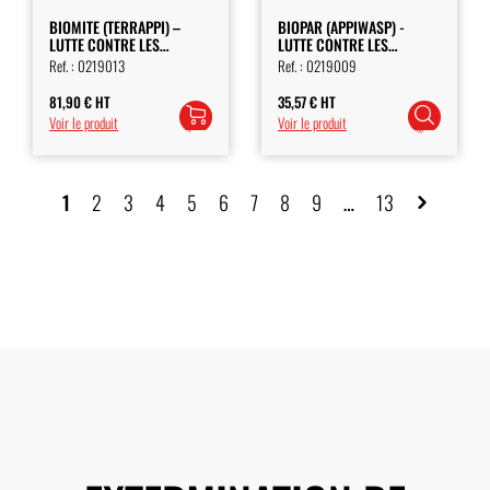
BIOMITE (TERRAPPI) –
BIOPAR (APPIWASP) -
LUTTE CONTRE LES
LUTTE CONTRE LES
MOUCHES ET
MOUCHES
Ref. :
0219013
Ref. :
0219009
MOUCHERONS
81,90
€
HT
35,57
€
HT
Ajouter
Choix
Voir le produit
Voir le produit
au
des
panier
options
1
2
3
4
5
6
7
8
9
…
13