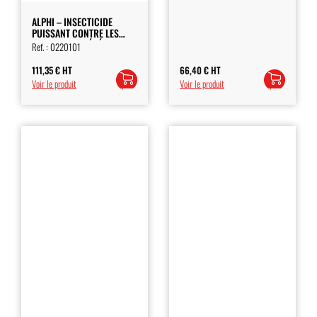
ALPHI – INSECTICIDE
PUISSANT CONTRE LES
MOUCHES ET TÉNÉBRIONS
Ref. :
0220101
111,35
€
HT
66,40
€
HT
Ajouter
Ajouter
Voir le produit
Voir le produit
au
au
panier
panier