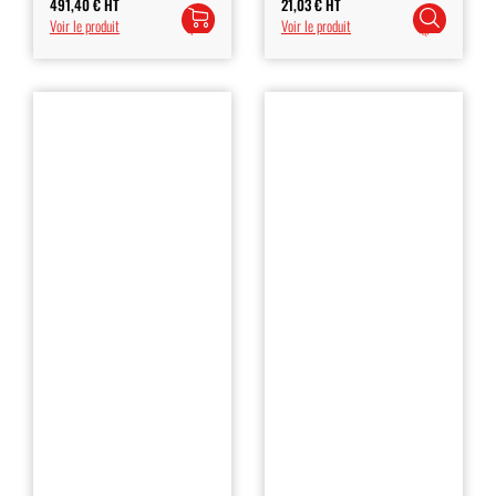
491,40
€
HT
21,03
€
HT
Ajouter
Choix
Voir le produit
Voir le produit
au
des
panier
options