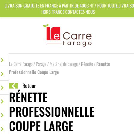
Panneau de gestion des cookies
LIVRAISON GRATUITE EN FRANCE À PARTIR DE 400€ HT / POUR TOUTE LIVRAIS
HORS FRANCE CONTACTEZ-NOUS
Le Carré Farago
/
Parage
/
Matériel de parage
/
Rénette
/
Rénette
Professionnelle Coupe Large
Retour
RÉNETTE
PROFESSIONNELLE
COUPE LARGE