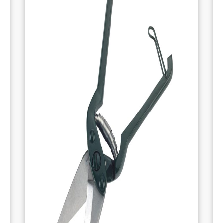
optimisée
, la lame reste tranchante,
réduisant ainsi le besoin d’affûtages
fréquents et améliorant la performance
sur le long terme.
Tranchant de lame traité
: Le
tranchant de
la lame
a été soigneusement traité pour
garantir une coupe précise et nette. Ce
traitement permet de maintenir une
grande précision de coupe, même lors de
tâches complexes ou prolongées.
Poignée ergonomique en bois
: La rénette
est équipée d’une
poignée ergonomique
en bois
, assurant une prise en main
confortable et antidérapante. Cela permet
de travailler sans fatigue, même lors d’une
utilisation prolongée. La forme de la
poignée offre une prise naturelle et
améliore le confort d’utilisation.