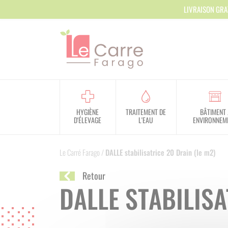
Panneau de gestion des cookies
LIVRAISON GRA
HYGIÈNE
TRAITEMENT DE
BÂTIMENT 
D'ÉLEVAGE
L'EAU
ENVIRONNEM
Le Carré Farago
/
DALLE stabilisatrice 20 Drain (le m2)
Retour
DALLE STABILISA