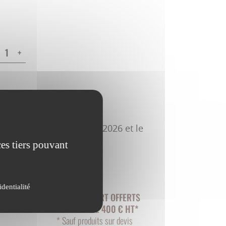
+
à 5 jours, entre le 11/08/2026 et le
ces tiers pouvant
identialité
FRAIS DE PORT OFFERTS
À PARTIR DE 400 € HT*
* Sauf produits sur devis