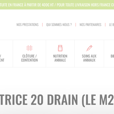
TUITE EN FRANCE À PARTIR DE 400€ HT / POUR TOUTE LIVRAISON HORS FRANCE 
NOS PRESTATIONS
QUI SOMMES-NOUS ?
NOS PARTENAIRES
LE 
/
CLÔTURE /
NUTRITION
SOINS AUX
BI
ENT
CONTENTION
ANIMALE
ANIMAUX
HYGIÈNE DES LOCAUX
APPROVISIONNEMENT
DOSSIERS RÉGLEMENTAIRES
VEAU
NUTRITION
VÊLAGE - MISE BAS
RAINURAGE / SCARIFICATION
MATÉRIEL DE PARAGE
PROTECTION DES PERSONNES
HYGIÈNE DES BATIMENTS
TRAITEMENT
FILIÈRE DE TRAITEMENT
BOVIN
DROGUAGE - INJECTION - PESONS
EQUIPEMENT D'ÉLEVAGE
SOINS DES ONGLONS
PROTECTION DE L'ENVIRONNEMENT
TRICE 20 DRAIN (LE M2
HYGIÈNE DE LA TRAITE
VENTILATION
OVIN - CAPRIN - EQUIN
MARQUAGE - IDENTIFICATION
TAPIS CAOUTCHOUC
APICULTURE