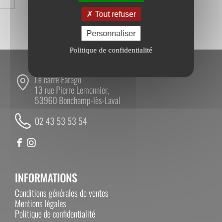
À PARTIR DE 400 € HT*
Tout refuser
* Sauf produits sur devis
Personnaliser
Politique de confidentialité
Le carré Farago
13 rue Pierre Lemonnier,
53960 Bonchamp-lès-Laval
02 43 53 53 54
INFORMATIONS
Conditions générales de ventes
Mentions légales
Politique de confidentialité