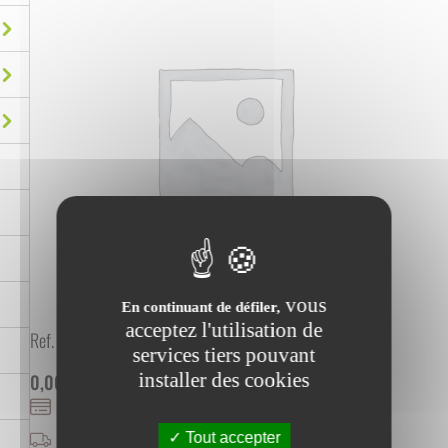
vous
En continuant de défiler,
acceptez l'utilisation de
Ref. :
1000809
services tiers pouvant
installer des cookies
0,00
€
HT
0,00
€
TTC
PAIEMENT SÉCURISÉ
FRAIS DE PORT OFFERTS
Tout accepter