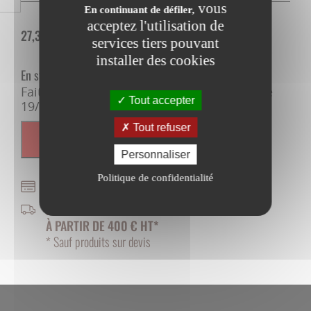
vous
En continuant de défiler,
acceptez l'utilisation de
27,39
€
HT
32,87
€
TTC
services tiers pouvant
installer des cookies
En stock
Faites vous livrer sous 8 à 10 jours, entre le
Tout accepter
19/08/2026 et le 21/08/2026
Tout refuser
AJOUTER AU PANIER
Personnaliser
Politique de confidentialité
PAIEMENT SÉCURISÉ
FRAIS DE PORT OFFERTS
À PARTIR DE 400 € HT*
* Sauf produits sur devis