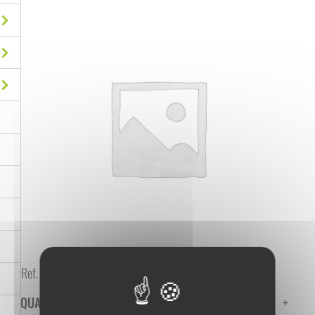
Ref. :
0509704
QUANTITÉ
-
+