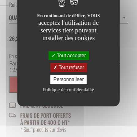
Ref. :
0400240
vous
En continuant de défiler,
QUANTITÉ
-
+
acceptez l'utilisation de
services tiers pouvant
installer des cookies
26,28
€
HT
31,54
€
TTC
En stock
Tout accepter
Faites vous livrer sous 8 à 10 jours, entre le
Tout refuser
19/08/2026 et le 21/08/2026
Personnaliser
AJOUTER AU PANIER
Politique de confidentialité
PAIEMENT SÉCURISÉ
FRAIS DE PORT OFFERTS
À PARTIR DE 400 € HT*
* Sauf produits sur devis