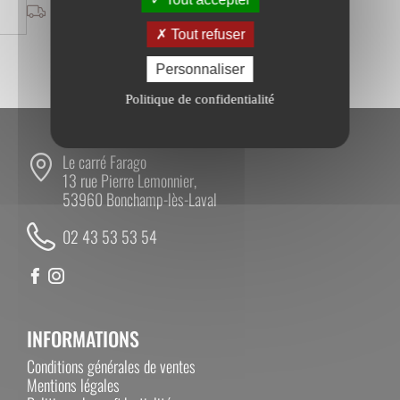
FRAIS DE PORT OFFERTS
À PARTIR DE 400 € HT*
Tout refuser
* Sauf produits sur devis
Personnaliser
Politique de confidentialité
Le carré Farago
13 rue Pierre Lemonnier,
53960 Bonchamp-lès-Laval
02 43 53 53 54
INFORMATIONS
Conditions générales de ventes
Mentions légales