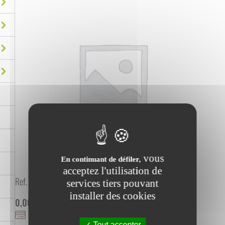
vous
En continuant de défiler,
acceptez l'utilisation de
Ref. :
1000423
services tiers pouvant
installer des cookies
0,00
€
HT
0,00
€
TTC
PAIEMENT SÉCURISÉ
Tout accepter