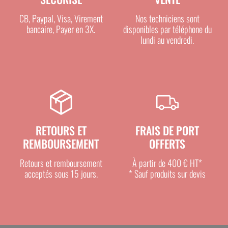
les bâtiments d’élevage existants
CB, Paypal, Visa, Virement
Nos techniciens sont
les zones de circulation contraintes
bancaire, Payer en 3X.
disponibles par téléphone du
lundi au vendredi.
Il constitue une solution parfaite pour les
exploitations ayant peu d’espace disponible
sans compromis sur l’efficacité.
AUTOMATISATION POUR UN CONFORT
RETOURS ET
FRAIS DE PORT
D’UTILISATION MAXIMAL
REMBOURSEMENT
OFFERTS
Le système automatique facilite la gestion
Retours et remboursement
À partir de 400 € HT*
quotidienne du pédiluve :
acceptés sous 15 jours.
* Sauf produits sur devis
remplissage rapide et homogène
vidange simplifiée
réduction du temps de maintenance