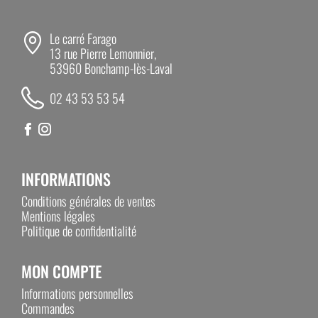
Un gain de temps précieux pour l’éleveur, tout
Le carré Farago
en assurant une hygiène constante.
13 rue Pierre Lemonnier,
53960 Bonchamp-lès-Laval
02 43 53 53 54
CONSTRUCTION INOX ROBUSTE ET
HYGIÉNIQUE
Fabriqué en
acier inoxydable
, ce pédiluve
garantit :
INFORMATIONS
une excellente résistance aux produits de
Conditions générales de ventes
traitement
Mentions légales
Politique de confidentialité
une durabilité élevée en milieu agricole
intensif
MON COMPTE
un nettoyage simple et rapide
Informations personnelles
Commandes