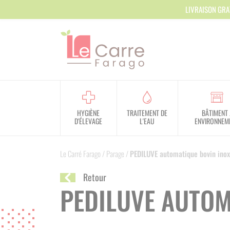
Panneau de gestion des cookies
LIVRAISON GRA
HYGIÈNE
TRAITEMENT DE
BÂTIMENT 
D'ÉLEVAGE
L'EAU
ENVIRONNEM
Le Carré Farago
/
Parage
/
PEDILUVE automatique bovin inox
Retour
PEDILUVE AUTOM