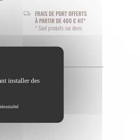
FRAIS DE PORT OFFERTS
À PARTIR DE 400 € HT*
* Sauf produits sur devis
nt installer des
 en
identialité
le
atite