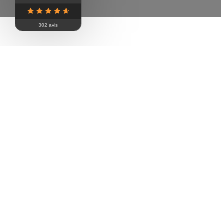
POURQUOI CHOISIR CE PÉDILUVE AUTO
302 avis
Réduction des maladies du pied
Gain de temps au quotidien
Économie de produit de traitement
Investissement durable et rentable