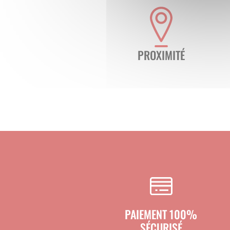
digitée, fourchet, infections bactérien
suffisant de foulées pour une immersio
Système automatique pour un gain de temps
Équipé d’un remplissage et vidange au
interventions manuelles :
PROXIMITÉ
Remplissage rapide et homogène
Vidange simplifiée
Gestion optimisée des solutions de
Idéal pour une utilisation régulière san
Construction inox : robustesse et longévité
Fabriqué en acier inoxydable, ce pédiluv
Une excellente résistance à la corr
Une durabilité accrue en environne
Un nettoyage facile pour une hygiè
PAIEMENT 100%
SÉCURISÉ