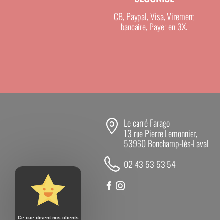
Confort et sécurité pour les animaux
CB, Paypal, Visa, Virement
Sa conception ergonomique assure :
bancaire, Payer en 3X.
Une circulation fluide des bovins
Une bonne adhérence pour limiter le
Une adaptation parfaite aux couloir
CARACTÉRISTIQUES TECHNIQUES
Le carré Farago
Longueur : 3 mètres
13 rue Pierre Lemonnier,
Matériau : inox haute qualité
53960 Bonchamp-lès-Laval
Système : automatique (remplissage
02 43 53 53 54
Utilisation : bovins (laitiers et viand
Installation : en couloir de passage
Ce que disent nos clients