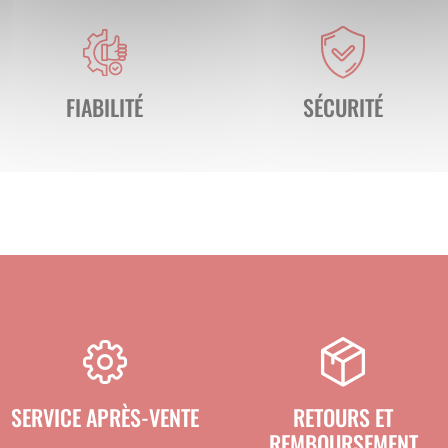
nes). Grâce à sa longueur de
3 mètres
, il garantit un 
n complète et un traitement efficace.
tomatiques, ce pédiluve réduit considérablement les
FIABILITÉ
SÉCURITÉ
 traitement
s contrainte.
e offre :
osion et aux produits chimiques
ment agricole
ne irréprochable
SERVICE APRÈS-VENTE
RETOURS ET
REMBOURSEMENT