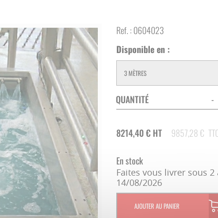
CAMÉRA SURVEILLANCE
CLÔTURE ÉLECTRIQUE
ECORNAGE
Ref. :
0604023
STOCKAGE ET DISTRIBUTION
SOINS DES ONGLONS
Disponible en :
ECONOMIES D'ÉNERGIE
TONTE - SOINS DU POIL
CORDES - LICOLS
QUANTITÉ
-
REPRODUCTION
8214,40
€
HT
9857,28
€
TT
ÉLEVAGE DU VEAU
En stock
Faites vous livrer sous 2 
14/08/2026
CHAUFFAGE
AJOUTER AU PANIER
INFIRMERIE - VÉTÉRINAIRE