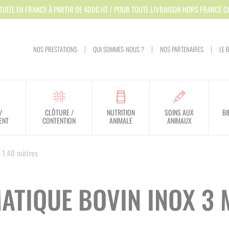
TUITE EN FRANCE À PARTIR DE 400€ HT / POUR TOUTE LIVRAISON HORS FRANCE 
NOS PRESTATIONS
QUI SOMMES-NOUS ?
NOS PARTENAIRES
LE 
/
CLÔTURE /
NUTRITION
SOINS AUX
BI
ENT
CONTENTION
ANIMALE
ANIMAUX
HYGIÈNE DES LOCAUX
APPROVISIONNEMENT
DOSSIERS RÉGLEMENTAIRES
VEAU
NUTRITION
VÊLAGE - MISE BAS
RAINURAGE / SCARIFICATION
MATÉRIEL DE PARAGE
PROTECTION DES PERSONNES
 1.40 mètres
HYGIÈNE DES BATIMENTS
TRAITEMENT
FILIÈRE DE TRAITEMENT
BOVIN
DROGUAGE - INJECTION - PESONS
EQUIPEMENT D'ÉLEVAGE
SOINS DES ONGLONS
PROTECTION DE L'ENVIRONNEMENT
ATIQUE BOVIN INOX 3 
HYGIÈNE DE LA TRAITE
VENTILATION
OVIN - CAPRIN - EQUIN
MARQUAGE - IDENTIFICATION
TAPIS CAOUTCHOUC
APICULTURE