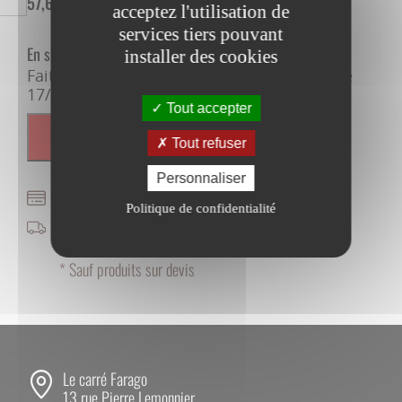
57,68
€
HT
69,22
€
TTC
acceptez l'utilisation de
services tiers pouvant
En stock
installer des cookies
Faites vous livrer sous 8 à 10 jours, entre le
17/08/2026 et le 19/08/2026
Tout accepter
AJOUTER AU PANIER
Tout refuser
Personnaliser
PAIEMENT SÉCURISÉ
Politique de confidentialité
FRAIS DE PORT OFFERTS
À PARTIR DE 400 € HT*
* Sauf produits sur devis
Le carré Farago
13 rue Pierre Lemonnier,