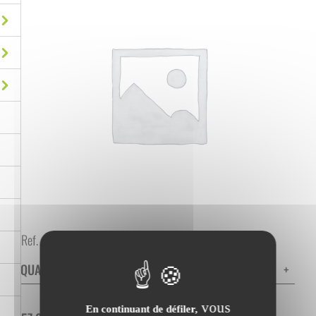
Ref. :
0604502
QUANTITÉ
-
+
vous
En continuant de défiler,