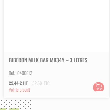
Après alimentation, retirez le tube
LE DRENCHER TRUSTI TUBER CHEVRE
ÉLEVEURS
Le
Drencher Trusti Tuber Chevreaux / 
alimenter leurs jeunes animaux de mani
BIBERON MILK BAR MB34Y – 3 LITRES
Ref. :
0400812
29,44
€
HT
32.50
TTC
Ajouter
Voir le produit
au
panier
ious