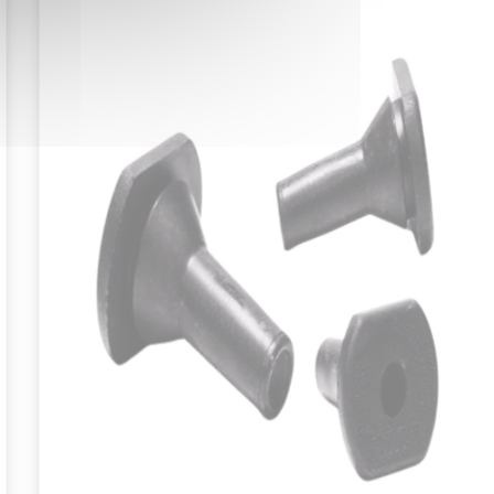
sérer
vines
isques
ent
iter