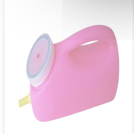
Conception pratique
: Le réservoir 
la sonde tout en maintenant l’anima
Adapté à toutes les races
: Convient
et caprines.
Réduction du stress
: Le mode d’alim
pour l’animal tout en assurant une i
MODE D’EMPLOI :
Remplissez le réservoir de la quant
Tenez le réservoir comme une bagu
bouche de l’animal.
Une fois que les marquages du tub
positionné dans l’œsophage.
Le liquide s’écoule par gravité. Ass
tout risque de reflux.