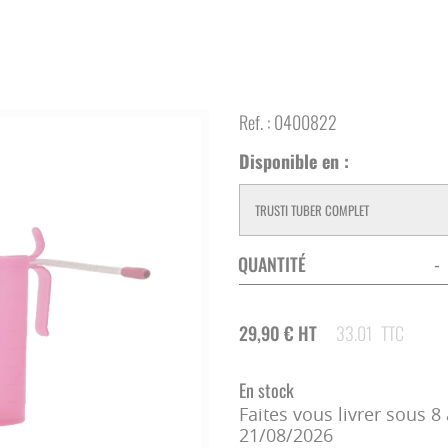
CAMÉRA SURVEILLANCE
CLÔTURE ÉLECTRIQUE
ECORNAGE
STOCKAGE ET DISTRIBUTION
SOINS DES ONGLONS
Ref. :
0400822
ECONOMIES D'ÉNERGIE
TONTE - SOINS DU POIL
Disponible en :
CORDES - LICOLS
REPRODUCTION
QUANTITÉ
-
ÉLEVAGE DU VEAU
29,90
€
HT
33.01
TTC
CHAUFFAGE
En stock
Faites vous livrer sous 8 
21/08/2026
INFIRMERIE - VÉTÉRINAIRE