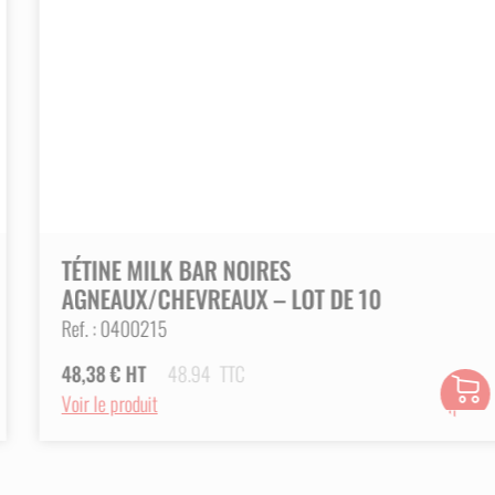
LES
tent
TÉTINE MILK BAR NOIRES
AGNEAUX/CHEVREAUX – LOT DE 10
Ref. :
0400215
48,38
€
HT
48.94
TTC
Ajouter
Voir le produit
au
panier