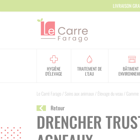
Panneau de gestion des cookies
LIVRAISON GRA
HYGIÈNE
TRAITEMENT DE
BÂTIMENT 
D'ÉLEVAGE
L'EAU
ENVIRONNEM
Le Carré Farago
/
Soins aux animaux
/
Élevage du veau
/
Gamme M
Retour
DRENCHER TRUST