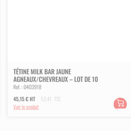
 et nettoyez soigneusement le matériel.
AUX / AGNEAUX : UNE SOLUTION EFFICACE POUR 
Agneaux
est l’outil parfait pour les éleveurs qui souhai
ère rapide, hygiénique et sans stress.
TÉTINE MILK BAR JAUNE
AGNEAUX/CHEVREAUX – LOT DE 10
Ref. :
0403918
45,15
€
HT
53.41
TTC
Ajouter
Voir le produit
au
panier