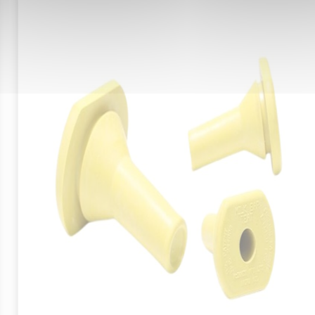
se tient comme une bague, libérant les mains pour in
l.
 aux agneaux, chevreaux, ainsi qu’à toutes les races o
entation par gravité et non par pression limite les r
ngestion facile.
ité de liquide souhaitée.
e et introduisez délicatement le tube souple dans la
e sont dépassés, vérifiez que l’embout est correctem
urez-vous que la tête de l’animal reste alignée pour év