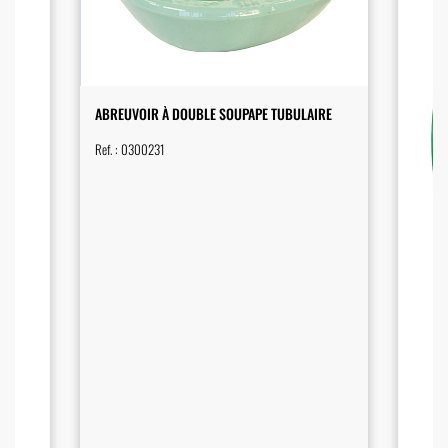
Facile d’entretien
et durable dans le temps
Fonctionne même en hiver grâce à sa
compatibilité avec les systèmes de
chauffe
ABREUVOIR À DOUBLE SOUPAPE TUBULAIRE
Ref. :
0300231
ASTUCE PRATIQUE :
Pensez à protéger les conduites d’eau et
d’électricité contre les morsures
des animaux
pour garantir une installation durable et
sécurisée.