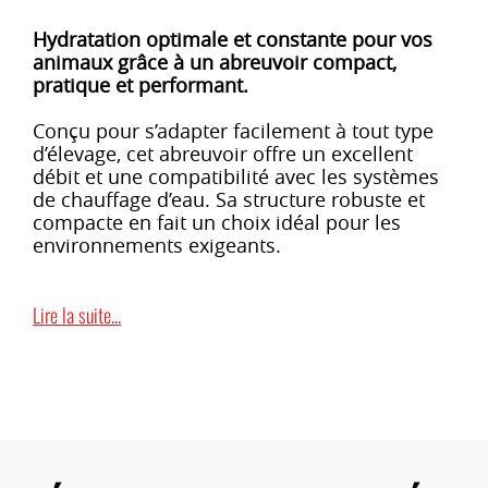
Hydratation optimale et constante pour vos
animaux grâce à un abreuvoir compact,
pratique et performant.
Conçu pour s’adapter facilement à tout type
d’élevage, cet abreuvoir offre un excellent
débit et une compatibilité avec les systèmes
de chauffage d’eau. Sa structure robuste et
compacte en fait un choix idéal pour les
environnements exigeants.
Lire la suite...
CARACTÉRISTIQUES PRODUIT :
Dimensions :
Longueur 33 cm x Largeur
23 cm x Hauteur 17 cm
Bol en plastique résistant
, facile à
nettoyer