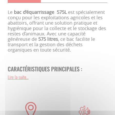
Le
bac d’équarrissage 575L
est spécialement
conçu pour les exploitations agricoles et les
abattoirs, offrant une solution pratique et
hygiénique pour la collecte et le stockage des
restes d’animaux. Avec une capacité
généreuse de
575 litres
, ce bac facilite le
transport et la gestion des déchets
organiques en toute sécurité.
CARACTÉRISTIQUES PRINCIPALES :
Lire la suite...
Dimensions du bac
: 1,24 m (L) x 0,93 m (l)
x 0,71 m (H)
Dimensions hors tout
: 1,52 m (L) x 0,93 m
(l) x 1,45 m (H)
Capacité
: 575 litres