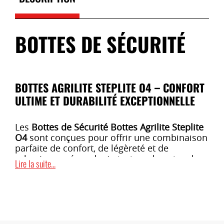
BOTTES DE SÉCURITÉ
BOTTES AGRILITE STEPLITE O4 – CONFORT
ULTIME ET DURABILITÉ EXCEPTIONNELLE
Les
Bottes de Sécurité Bottes Agrilite Steplite
O4
sont conçues pour offrir une combinaison
parfaite de confort, de légèreté et de
robustesse, répondant ainsi aux besoins des
Lire la suite...
professionnels de l’agriculture. Elles
garantissent une protection optimale tout en
restant agréables à porter tout au long de la
journée.