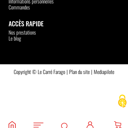
Informations personnelles
Commandes
ACCÈS RAPIDE
Nos prestations
Le blog
Plan du site
Mediapilote
Rechercher
Recherche