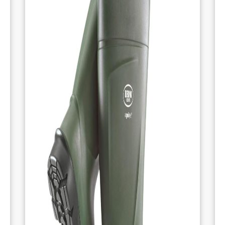
durable, avec une isolation thermique
efficace jusqu’à -20°C, garantissant des
pieds chauds même dans des conditions
froides.
Protection Renforcée
: Ces bottes peuvent
être équipées d’un embout et d’une
semelle en acier pour une protection
accrue contre les risques de perforation et
de chocs.
Adhérence et Sécurité
: Le profil de
semelle amélioré, testé selon la norme
SRC, assure une adhérence parfaite, que
ce soit dans la salle de traite ou sur le
terrain.
CARACTÉRISTIQUES :