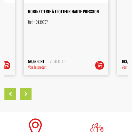
ROBINETTERIE À FLOTTEUR HAUTE PRESSION
Ref. :
0139767
59,58
€
HT
71,50
€
TTC
163,0
Ajouter
Lire la
Voir le produit
Voir le 
au
suite
panier
Previous
Next