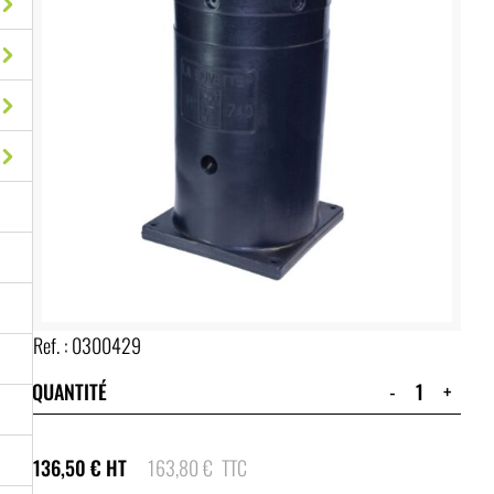
Ref. :
0300429
QUANTITÉ
-
+
136,50
€
HT
163,80
€
TTC