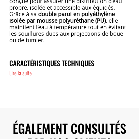
conçue pour assurer une distribution d’eau
propre, isolée et accessible aux équidés.
Grâce à sa
double paroi en polyéthylène
isolée par mousse polyuréthane (PU)
, elle
maintient l’eau à température tout en évitant
les souillures dues aux projections de boue
ou de fumier.
CARACTÉRISTIQUES TECHNIQUES
Lire la suite...
Matériau
: polyéthylène double paroi,
isolée par mousse polyuréthane
Hauteur
: 740 mm – adaptée à la
morphologie des chevaux
Isolation renforcée
: mousse PU + couche
d’air
ÉGALEMENT CONSULTÉS
Évacuation
: trou de vidange intégré pour
un nettoyage rapide