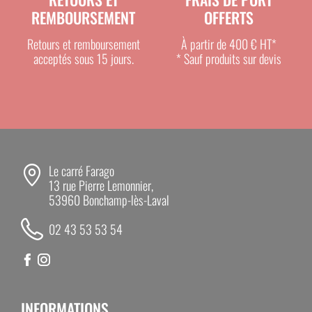
SURFACE PROTÉGÉE
REMBOURSEMENT
OFFERTS
Retours et remboursement
À partir de 400 € HT*
acceptés sous 15 jours.
* Sauf produits sur devis
Jusqu’à
4 hectares
en configuration
standard
Jusqu’à
6 hectares
avec l’option tripode
RECOMMANDATION
Le carré Farago
13 rue Pierre Lemonnier,
53960 Bonchamp-lès-Laval
Utiliser exclusivement du gaz propane.
02 43 53 53 54
Le Canon Bazooka DBS-E7 est reconnu pour
son efficacité afin de limiter les dégâts causés
par les oiseaux et autres animaux nuisibles
sur les cultures et les sites industriels.
INFORMATIONS