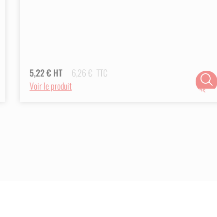
5,22
€
HT
6,26
€
TTC
Choix
Voir le produit
des
options