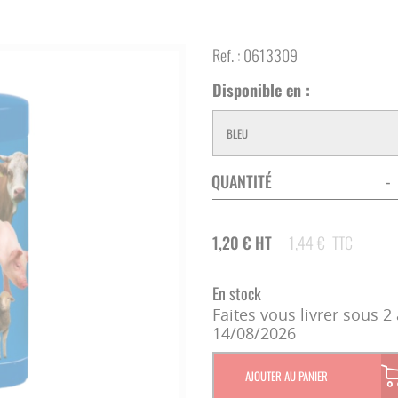
CAMÉRA SURVEILLANCE
CLÔTURE ÉLECTRIQUE
ECORNAGE
Ref. :
0613309
STOCKAGE ET DISTRIBUTION
SOINS DES ONGLONS
Disponible en :
ECONOMIES D'ÉNERGIE
TONTE - SOINS DU POIL
CORDES - LICOLS
QUANTITÉ
-
REPRODUCTION
1,20
€
HT
1,44
€
TTC
ÉLEVAGE DU VEAU
En stock
Faites vous livrer sous 2 
14/08/2026
CHAUFFAGE
AJOUTER AU PANIER
INFIRMERIE - VÉTÉRINAIRE