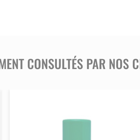
est conçue pour une utilisation économique, offrant 
arre rotative rend l’application simple et rapide, mê
age.
MENT CONSULTÉS PAR NOS C
 temporaire des animaux d’élevage, que ce soit pour
l’identification lors des soins, du tri ou de la vente.
TopMarker ?
 visibilité immédiate. En outre, son aspect économiq
urs, tandis que sa barre rotative simplifie son utilisa