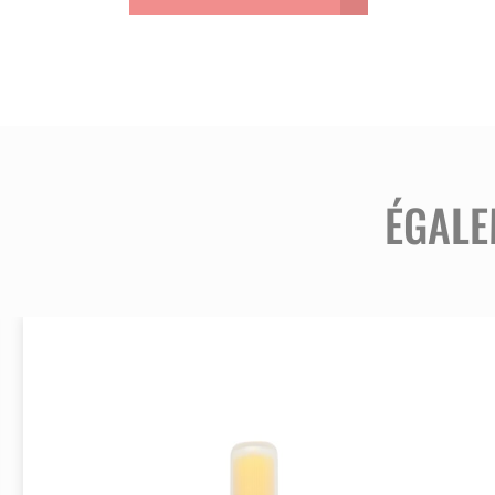
peau des animaux.
Économie et Efficacité :
Sa formule 
grande durabilité.
Barre Rotative Facile à Utiliser :
La b
lors de longues sessions de marqu
ÉGALE
APPLICATIONS :
Ce crayon est parfait pour un marquage
porcs, ovins ou bovins. Il est idéal pour 
Pourquoi Choisir le Crayon Marqueur 
Son pouvoir couvrant élevé permet une
fait une solution rentable pour les éleve