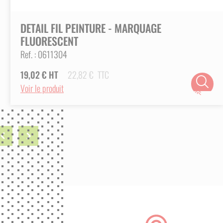
DETAIL FIL PEINTURE - MARQUAGE
FLUORESCENT
Ref. :
0611304
19,02
€
HT
22,82
€
TTC
Choix
Voir le produit
des
options
ious
Next