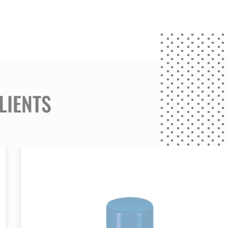
une
me
LIENTS
 les
ue en
tion.