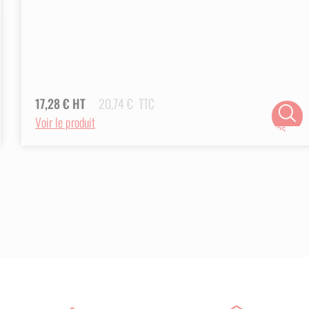
17,28
€
HT
20,74
€
TTC
Choix
Voir le produit
des
options