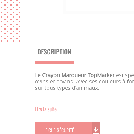
DESCRIPTION
Le
Crayon Marqueur TopMarker
est spé
ovins et bovins. Avec ses couleurs à for
sur tous types d’animaux.
CARACTÉRISTIQUES 
Lire la suite...
FICHE SÉCURITÉ
Pouvoir Couvrant Élevé :
Les couleur