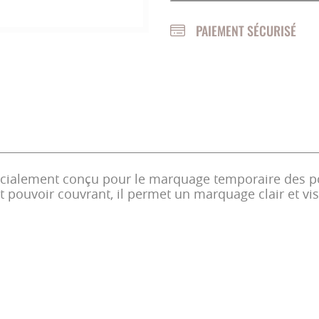
PAIEMENT SÉCURISÉ
SOINS OVINS / CAPRINS
cialement conçu pour le marquage temporaire des p
t pouvoir couvrant, il permet un marquage clair et vis
PRINCIPALES :
s intenses garantissent une excellente visibilité sur l