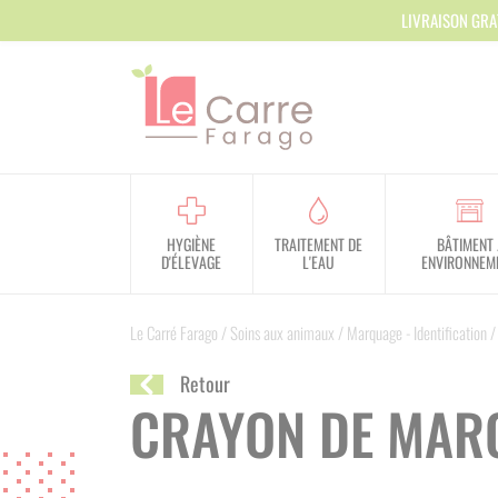
Panneau de gestion des cookies
LIVRAISON GRA
HYGIÈNE
TRAITEMENT DE
BÂTIMENT 
D'ÉLEVAGE
L'EAU
ENVIRONNEM
Le Carré Farago
/
Soins aux animaux
/
Marquage - Identification
Retour
CRAYON DE MAR