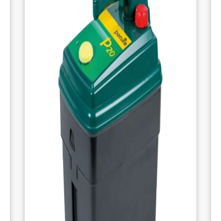
considérablement les besoins en
maintenance. Cela se traduit par un gain de
temps, une économie sur les remplacements
et une meilleure efficacité de votre clôture.
CARACTÉRISTIQUES TECHNIQUES
Type
: Isolateur pour clôture permanente
Conditionnement
: Lot de 25
Matériau
: Plastique haute résistance,
traité anti-UV
Montage
: À fixer avec des crampillons ou
vis
Utilisation
: Sections droites, coins ou
débuts de ligne