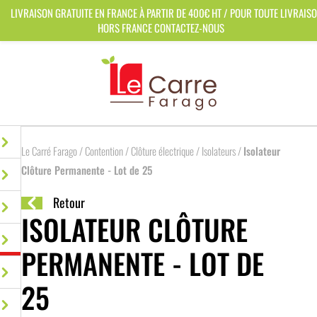
Panneau de gestion des cookies
LIVRAISON GRATUITE EN FRANCE À PARTIR DE 400€ HT / POUR TOUTE LIVRAIS
HORS FRANCE CONTACTEZ-NOUS
Le Carré Farago
/
Contention
/
Clôture électrique
/
Isolateurs
/
Isolateur
Clôture Permanente - Lot de 25
Retour
ISOLATEUR CLÔTURE
PERMANENTE - LOT DE
25