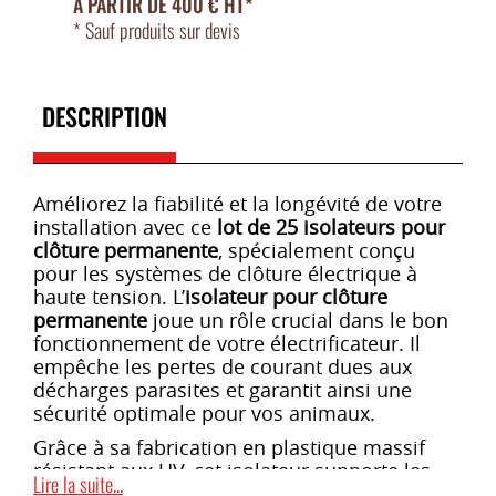
À PARTIR DE 400 € HT*
* Sauf produits sur devis
DESCRIPTION
Améliorez la fiabilité et la longévité de votre
installation avec ce
lot de 25 isolateurs pour
clôture permanente
, spécialement conçu
pour les systèmes de clôture électrique à
haute tension. L’
isolateur pour clôture
permanente
joue un rôle crucial dans le bon
fonctionnement de votre électrificateur. Il
empêche les pertes de courant dues aux
décharges parasites et garantit ainsi une
sécurité optimale pour vos animaux.
Grâce à sa fabrication en plastique massif
résistant aux UV, cet isolateur supporte les
Lire la suite...
conditions climatiques les plus extrêmes et