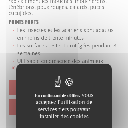
radicalement les mouches, moucherons,
ténébrions, poux rouges, cafards, puces,
cucujides.
POINTS FORTS
Les insectes et les acariens sont abattus
en moins de trente minutes
Les surfaces restent protégées pendant 8
semaines
Utilisable en présence des animaux
Lire la suite...
SUBSTANCE(S) ACTIVE(S)
FICHE TECHNIQUE
Etofenprox 300g/L Pyrèthre 1g/L
vous
En continuant de défiler,
TYPE DE FORMULATION
acceptez l'utilisation de
Concentré émulsionnable
FICHE DE SÉCURITÉ
services tiers pouvant
USAGES AUTORISÉS
installer des cookies
Strictement professionnel
CIBLE(S)