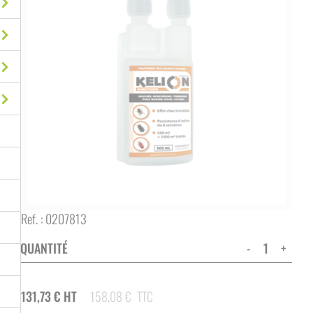
Ref. :
0207813
QUANTITÉ
-
+
131,73
€
HT
158,08
€
TTC