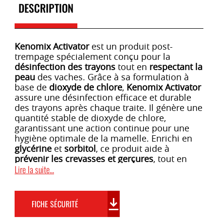
DESCRIPTION
Kenomix Activator
est un produit post-
trempage spécialement conçu pour la
désinfection des trayons
tout en
respectant la
peau
des vaches. Grâce à sa formulation à
base de
dioxyde de chlore
,
Kenomix Activator
assure une désinfection efficace et durable
des trayons après chaque traite. Il génère une
quantité stable de dioxyde de chlore,
garantissant une action continue pour une
hygiène optimale de la mamelle. Enrichi en
glycérine
et
sorbitol
, ce produit aide à
prévenir les crevasses et gerçures
, tout en
apportant des propriétés adoucissantes à la
Lire la suite...
peau des animaux.
Kenomix Activator
est un produit prêt à
FICHE SÉCURITÉ
l’emploi qui, une fois préparé, peut être utilisé
pendant
26 jours
. Sa formule unique évite les