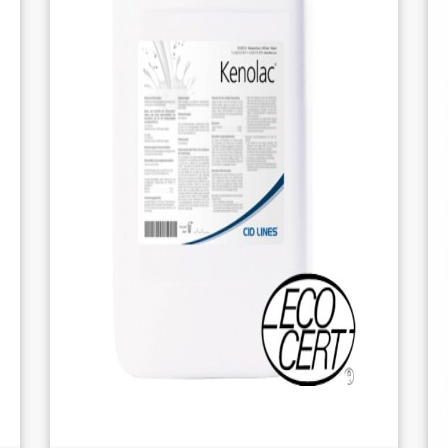
et les gerçures des trayons
Agriculture biologique
: Produit autorisé
en agriculture biologique
Durée d’utilisation
: Utilisable pendant
26
jours
après préparation
Consommation
: Moyenne de
2,5 L par
vache et par an
MODE D’EMPLOI :
Préparation
:
Incorporer le petit flocon dans le bidon
de
Kenomix Activator
.
Bien agiter et laisser reposer pendant
1