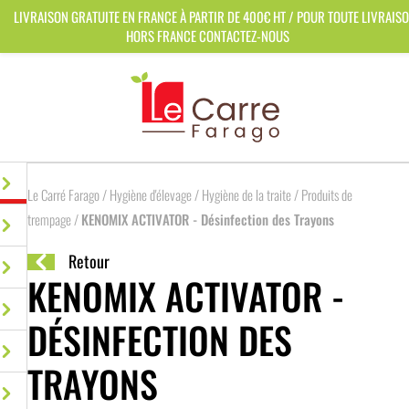
Panneau de gestion des cookies
LIVRAISON GRATUITE EN FRANCE À PARTIR DE 400€ HT / POUR TOUTE LIVRAIS
HORS FRANCE CONTACTEZ-NOUS
Le Carré Farago
/
Hygiène d'élevage
/
Hygiène de la traite
/
Produits de
trempage
/
KENOMIX ACTIVATOR - Désinfection des Trayons
Retour
KENOMIX ACTIVATOR -
DÉSINFECTION DES
TRAYONS