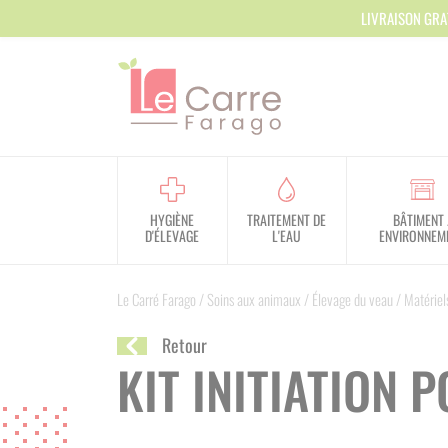
Panneau de gestion des cookies
LIVRAISON GRA
HYGIÈNE
TRAITEMENT DE
BÂTIMENT 
D'ÉLEVAGE
L'EAU
ENVIRONNEM
Le Carré Farago
/
Soins aux animaux
/
Élevage du veau
/
Matériel
Retour
KIT INITIATION