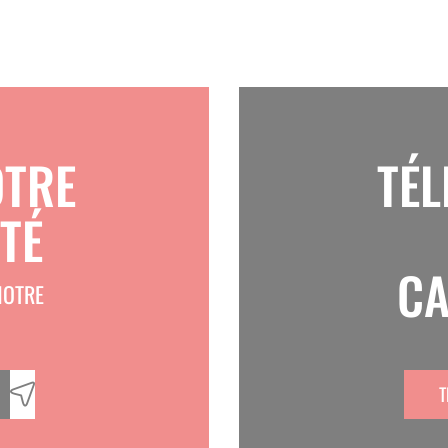
UM ET LA SANTÉ DE VOS VEAUX
éleveur soucieux de la qualité de l’alimentation de ses
curisez la distribution du colostrum tout en gagnant
OTRE
TÉ
TÉ
CA
NOTRE
T