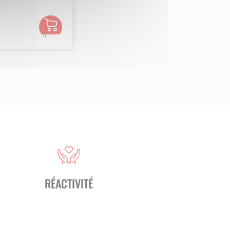
Ajouter
au
panier
oches
ues et
RÉACTIVITÉ