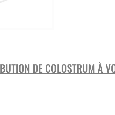
SOINS OVINS / CAPRINS
IBUTION DE COLOSTRUM À V
la solution idéale pour garantir une gestion optimale 
 Ce système pratique et efficace vous permet d’éviter
rant une distribution hygiénique grâce à des poches 
plifier et sécuriser le processus de distribution du