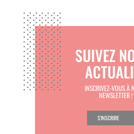
OPTIMISEZ LA GESTION DU COLOSTR
Ce kit est un véritable atout pour tout 
veaux. En adoptant ce système, vous sé
efficacité et en simplicité.
SUIVEZ N
ACTUALI
INSCRIVEZ-VOUS À 
NEWSLETTER !
S'INSCRIRE