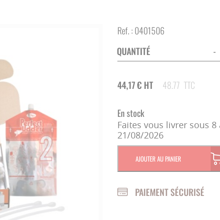
CAMÉRA SURVEILLANCE
CLÔTURE ÉLECTRIQUE
ECORNAGE
Ref. :
0401506
STOCKAGE ET DISTRIBUTION
SOINS DES ONGLONS
QUANTITÉ
-
ECONOMIES D'ÉNERGIE
TONTE - SOINS DU POIL
44,17
€
HT
48.77
TTC
CORDES - LICOLS
En stock
Faites vous livrer sous 8 
REPRODUCTION
21/08/2026
ÉLEVAGE DU VEAU
AJOUTER AU PANIER
CHAUFFAGE
PAIEMENT SÉCURISÉ
INFIRMERIE - VÉTÉRINAIRE