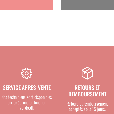
SERVICE APRÈS-VENTE
RETOURS ET
REMBOURSEMENT
Nos techniciens sont disponibles
par téléphone du lundi au
Retours et remboursement
vendredi.
acceptés sous 15 jours.