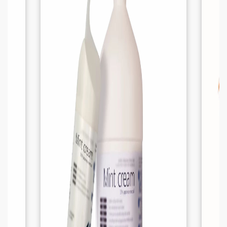
AVANTAGES :
Hygiène optimale :
Permet de maintenir
une bonne propreté des trayons,
réduisant ainsi le risque de
contaminations.
Douceur et confort :
Le coton doux
garantit un contact respectueux et
agréable avec la peau délicate des vaches.
Économique et pratique :
Lot de 20
lavettes pour une utilisation régulière,
évitant les achats fréquents.
Facilité d’entretien :
Lavables et
réutilisables, offrant ainsi une solution
durable.