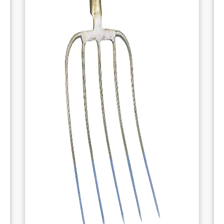
chaque utilisation, réduisant ainsi les
erreurs.
Polyvalence
: Idéale pour différents types
de produits, comme les poudres, les
grains, ou les liquides.
Durabilité
: Fabriquée pour durer, cette
pelle est résistante aux produits
chimiques et aux impacts, ce qui la rend
fiable sur le long terme.
Gain de temps
: Son utilisation rapide et
efficace vous permet de travailler plus
rapidement tout en garantissant une
précision optimale.
Pourquoi choisir notre Pelle Doseuse ?
Ce
produit est la solution idéale pour les
personnes qui recherchent un outil simple,