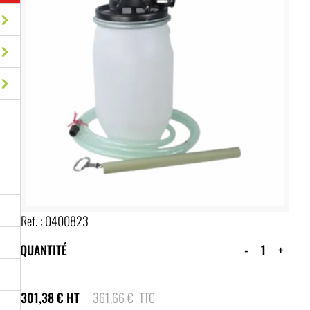
Ref. :
0400823
QUANTITÉ
-
+
301,38
€
HT
361,66
€
TTC