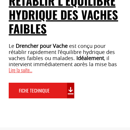
RÉTABLIR L’ÉQUILIBRE
HYDRIQUE DES VACHES
FAIBLES
Le
Drencher pour Vache
est conçu pour
rétablir rapidement l’équilibre hydrique des
vaches faibles ou malades.
Idéalement
, il
intervient immédiatement après la mise bas
Lire la suite...
ou en cas d’affections telles que la mammite,
la parésie (fièvre vitulaire), ou l’acétonémie
(cétose).
Grâce à
sa pompe à membrane, il
permet d’administrer une grande quantité de
FICHE TECHNIQUE
liquide directement dans le rumen, favorisant
ainsi une réhydratation rapide.
CARACTÉRISTIQUES DU DRENCHER POUR
VACHE