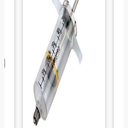
trait rouge)
Diamètre du tuyau :
3,2 cm
Longueur du tube gris :
53 cm
Diamètre du tube gris :
4,2 cm
Capacité :
25 litres
Grâce à ces dimensions, le Drencher offre
une grande capacité de liquide pour soutenir
la vache tout au long de son rétablissement.
AVANTAGES DU DRENCHER POUR VACHE
Traitement rapide des affections courantes
Le Drencher est efficace pour traiter divers
problèmes de santé, notamment :
Mammite :
Soulage l’inflammation et aide