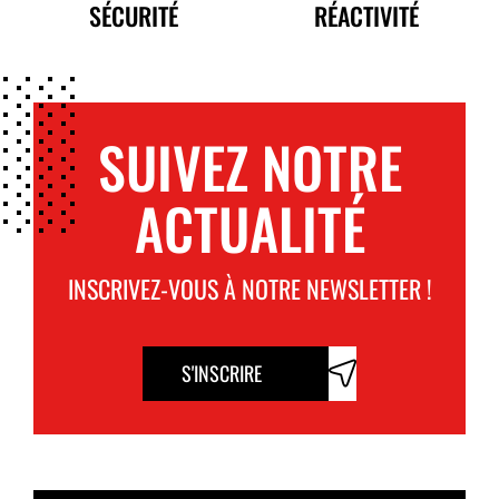
SÉCURITÉ
RÉACTIVITÉ
APPLICATIONS DU DRENCHER POUR VACHE
Le
Drencher pour Vache
est l’outil
SUIVEZ NOTRE
indispensable pour tous les éleveurs
confrontés à des vaches faibles ou malades.
ACTUALITÉ
Il est particulièrement utile
pour les vaches
en période post-partum, en réhabilitation
après une chirurgie ou en traitement de
maladies courantes.
INSCRIVEZ-VOUS À NOTRE NEWSLETTER !
S'INSCRIRE