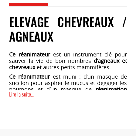
ELEVAGE CHEVREAUX /
AGNEAUX
Ce réanimateur
est un instrument clé pour
sauver la vie de bon nombres
d’agneaux et
chevreaux
et autres petits mammifères.
Ce réanimateur
est muni : d’un masque de
succion pour aspirer le mucus et dégager les
poumons et d’un masque de
réanimation
Lire la suite...
pour insuffler de l’air dans les poumons.
Livré avec son sac de transport zippé.
Appareil garanti 2 ans.