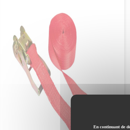
Résistance aux intempéries
: Protec
Visibilité
: Idéale pour des conditio
faible luminosité
Usage :
Parfait pour la sécurisation de charges
En continuant de dé