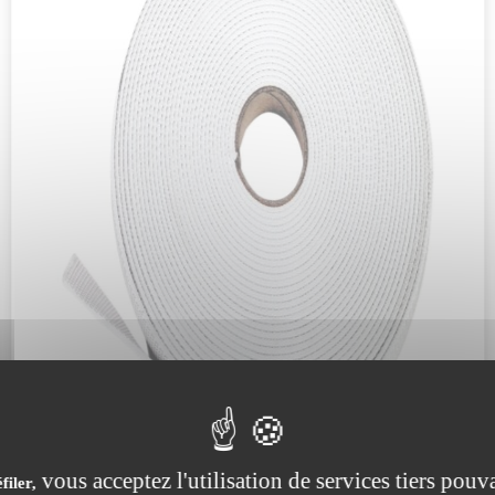
tion UV renforcée grâce à l’imprégnation PU
ns de travail variées, même dans des environnements
 en transport routier, maritime ou en entrepôt.
vous acceptez l'utilisation de services tiers pouva
filer,