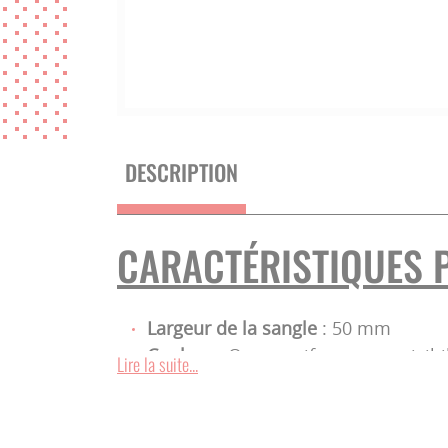
DESCRIPTION
CARACTÉRISTIQUES P
Largeur de la sangle
: 50 mm
Couleur
: Orange vif pour une visibi
Lire la suite...
Matériau
: Tissu polyester ultra-rés
Traitement spécial
: Sangle imprégn
supplémentaire contre les UV et un