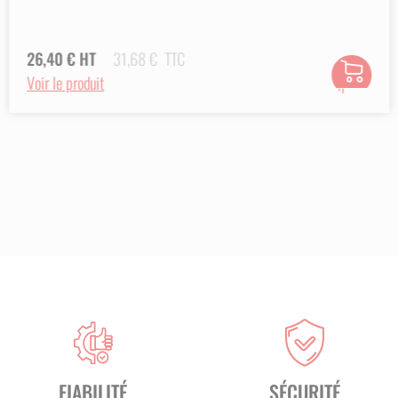
26,40
€
HT
31,68
€
TTC
Ajouter
Voir le produit
au
panier
FIABILITÉ
SÉCURITÉ