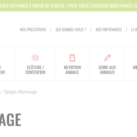
TUITE EN FRANCE À PARTIR DE 400€ HT / POUR TOUTE LIVRAISON HORS FRANCE 
NOS PRESTATIONS
QUI SOMMES-NOUS ?
NOS PARTENAIRES
LE 
/
CLÔTURE /
NUTRITION
SOINS AUX
BI
ENT
CONTENTION
ANIMALE
ANIMAUX
HYGIÈNE DES LOCAUX
APPROVISIONNEMENT
DOSSIERS RÉGLEMENTAIRES
VEAU
NUTRITION
VÊLAGE - MISE BAS
RAINURAGE / SCARIFICATION
MATÉRIEL DE PARAGE
PROTECTION DES PERSONNES
e
/
Sangle d'Arrimage
HYGIÈNE DES BATIMENTS
TRAITEMENT
FILIÈRE DE TRAITEMENT
BOVIN
DROGUAGE - INJECTION - PESONS
EQUIPEMENT D'ÉLEVAGE
SOINS DES ONGLONS
PROTECTION DE L'ENVIRONNEMENT
AGE
HYGIÈNE DE LA TRAITE
VENTILATION
OVIN - CAPRIN - EQUIN
MARQUAGE - IDENTIFICATION
TAPIS CAOUTCHOUC
APICULTURE