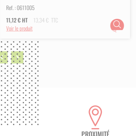
Ref. :
0611005
11,12
€
HT
13,34
€
TTC
Choix
Voir le produit
des
options
ious
Next
PROXIMITÉ