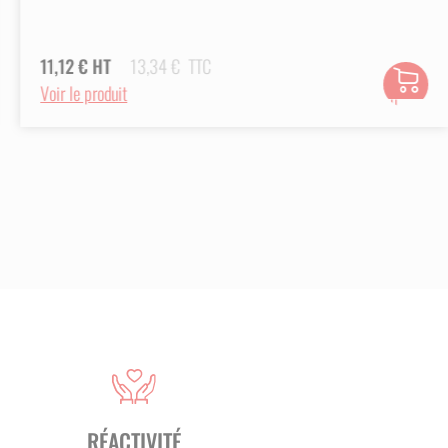
11,12
€
HT
13,34
€
TTC
Ajouter
Voir le produit
au
panier
RÉACTIVITÉ