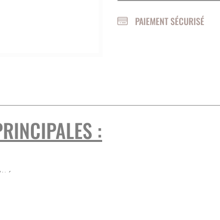
PAIEMENT SÉCURISÉ
SOINS OVINS / CAPRINS
RINCIPALES :
lité accrue
istant, avec une extensibilité maximale de 7%
ée de polyuréthane (PU) offrant une protection
e durabilité améliorée