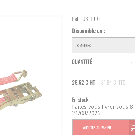
CAMÉRA SURVEILLANCE
CLÔTURE ÉLECTRIQUE
ECORNAGE
Ref. :
0611010
STOCKAGE ET DISTRIBUTION
SOINS DES ONGLONS
Disponible en :
ECONOMIES D'ÉNERGIE
TONTE - SOINS DU POIL
CORDES - LICOLS
QUANTITÉ
-
REPRODUCTION
26,62
€
HT
31,94
€
TTC
ÉLEVAGE DU VEAU
En stock
Faites vous livrer sous 8 
21/08/2026
CHAUFFAGE
AJOUTER AU PANIER
INFIRMERIE - VÉTÉRINAIRE