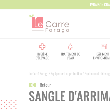
Panneau de gestion des cookies
LIVRAISON GRA
HYGIÈNE
TRAITEMENT DE
BÂTIMENT 
D'ÉLEVAGE
L'EAU
ENVIRONNEM
Le Carré Farago
/
Equipement et protection
/
Equipement d'élevag
Retour
SANGLE D'ARRIM