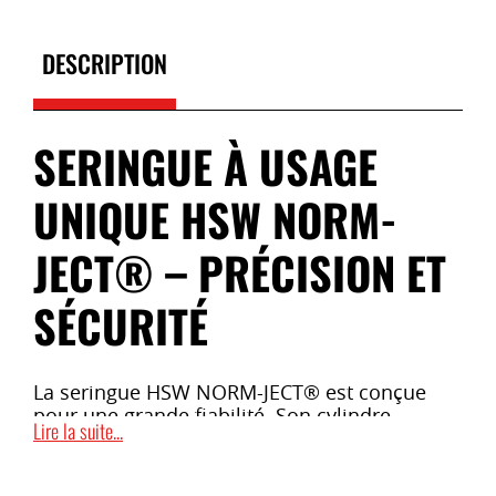
DESCRIPTION
SERINGUE À USAGE
UNIQUE HSW NORM-
JECT® – PRÉCISION ET
SÉCURITÉ
La seringue HSW NORM-JECT® est conçue
pour une grande fiabilité. Son cylindre
Lire la suite...
transparent est à la fois maniable et
parfaitement étanche, ce qui facilite son
utilisation.