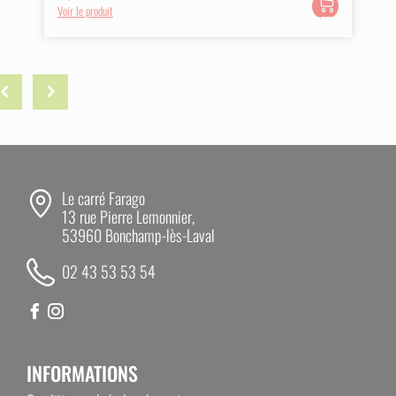
Ajouter
Voir le produit
au
panier
ious
Next
Le carré Farago
13 rue Pierre Lemonnier,
53960 Bonchamp-lès-Laval
02 43 53 53 54
INFORMATIONS