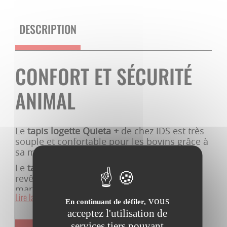
DESCRIPTION
CONFORT ET SÉCURITÉ
ANIMAL
Le
tapis logette Quieta +
de chez IDS est très
souple et confortable pour les bovins grâce à
sa mousse à mémoire de forme.
Le
tapis logette Quieta +
possède un
revêtement antidérapant grâce à sa face
martelée.
Lire la suite...
vous
En continuant de défiler,
Le
tapis logette Quieta +
est munit d’une
acceptez l'utilisation de
pente intégrée qui facilite l’écoulement des
services tiers pouvant
jus pour une meilleure hygiène et facilite