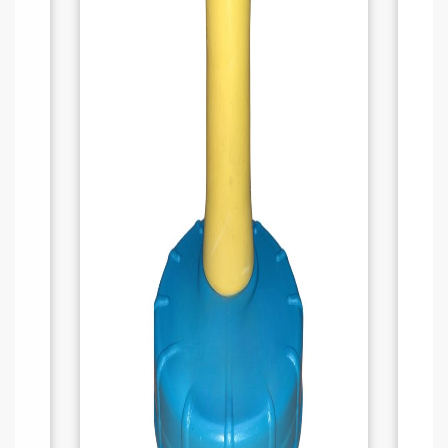
débit constant pour un nourrissage plus
rapide.
Ajustement facile
: La bague de blocage
permet de régler le tube en fonction du
poids du veau.
Facilité de nettoyage
: Le tube transparent
et le design simplifié permettent un
entretien rapide.
APPLICATIONS RECOMMANDÉES :
Alimentation des veaux
: Parfait pour
administrer du colostrum ou autres
liquides après la naissance.
Pratiques d’élevage
: Un outil essentiel