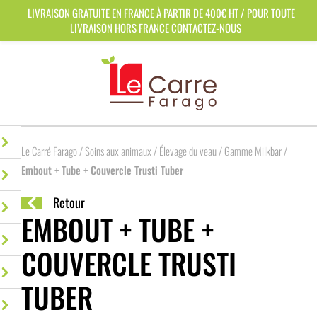
Panneau de gestion des cookies
LIVRAISON GRATUITE EN FRANCE À PARTIR DE 400€ HT / POUR TOUTE
LIVRAISON HORS FRANCE CONTACTEZ-NOUS
Le Carré Farago
/
Soins aux animaux
/
Élevage du veau
/
Gamme Milkbar
/
Embout + Tube + Couvercle Trusti Tuber
Retour
EMBOUT + TUBE +
COUVERCLE TRUSTI
TUBER