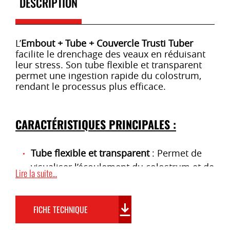
DESCRIPTION
L’
Embout + Tube + Couvercle Trusti Tuber
facilite le drenchage des veaux en réduisant
leur stress. Son tube flexible et transparent
permet une ingestion rapide du colostrum,
rendant le processus plus efficace.
CARACTÉRISTIQUES PRINCIPALES :
Tube flexible et transparent
: Permet de
visualiser l’écoulement du colostrum et de
Lire la suite...
garantir un nettoyage facile.
Embout rigide
: Facile à maintenir d’une
seule main pour un positionnement
FICHE TECHNIQUE
rapide.