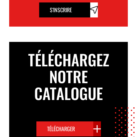
S'INSCRIRE
CARACTÉRISTIQUES DU PRODUIT
Produit :
Démousseur Greenstop
Contenance :
5 L
TÉLÉCHARGEZ
Dilution :
50 % Greenstop + 50 % eau
Rendement :
environ 10 m² par litre de
NOTRE
solution
Application :
pulvérisateur dorsal, arrosoir
CATALOGUE
ou brosse
Rinçage :
non nécessaire
Temps sec après application :
minimum 1
heure
Supports :
bois, pierre, pierre naturelle,
pierre calcaire, métal, plastique, verre…
TÉLÉCHARGER
Action :
élimination des dépôts verts et