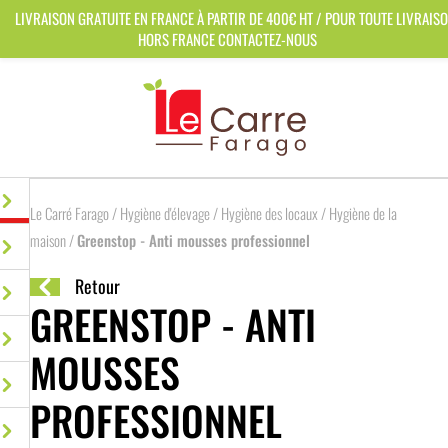
Panneau de gestion des cookies
LIVRAISON GRATUITE EN FRANCE À PARTIR DE 400€ HT / POUR TOUTE LIVRAIS
HORS FRANCE CONTACTEZ-NOUS
Le Carré Farago
/
Hygiène d'élevage
/
Hygiène des locaux
/
Hygiène de la
maison
/
Greenstop - Anti mousses professionnel
Retour
GREENSTOP - ANTI
MOUSSES
PROFESSIONNEL