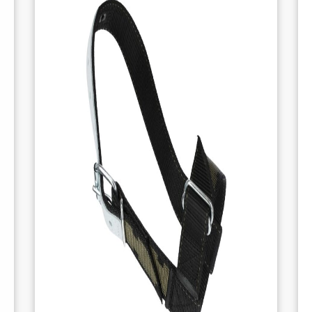
Tranquillité d’esprit pour les éleveurs
Avec le manteau, plus besoin de s’inquiéter
pour vos veaux nouveau-nés lorsque les
températures chutent. Elle assure leur bien-
être tout en vous offrant la tranquillité
d’esprit, sachant qu’ils sont protégés contre le
froid.
FONCTIONNALITÉS SUPPLÉMENTAIRES
Usage prolongé et adaptabilité
En général, les veaux portent cette couverture
jusqu’à 3 à 4 semaines, voire plus longtemps
si nécessaire. Son design est conçu pour
s’adapter aux besoins de chaque veau, offrant
une protection continue tant que les
conditions l’exigent.
Conçu pour l’extérieur
Il est important de noter que le manteau est